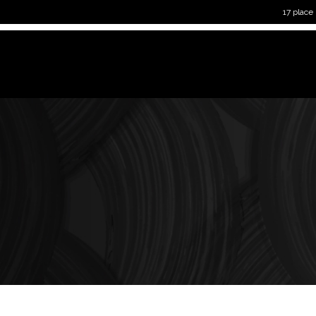
17 place
il
Pâtisseries
Chocolats
Traiteur
Confiseries
Gla