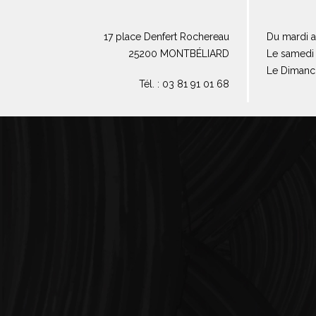
17 place Denfert Rochereau
Du mardi a
25200 MONTBÉLIARD
Le samedi 
Le Dimanc
Tél. : 03 81 91 01 68