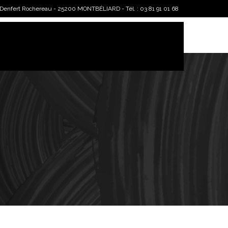
 Denfert Rochereau - 25200 MONTBÉLIARD - Tél. : 03 81 91 01 68
ces
Cours à domicile
Contact & Accès