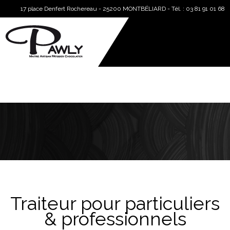
17 place Denfert Rochereau - 25200 MONTBÉLIARD - Tél. : 03 81 91 01 68
Traiteur pour particuliers
& professionnels