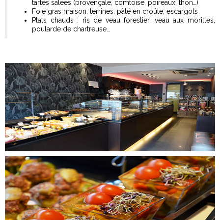
tartes salées (provençale, comtoise, poireaux, thon…)
Foie gras maison, terrines, pâté en croûte, escargots
Plats chauds : ris de veau forestier, veau aux morilles,
poularde de chartreuse…